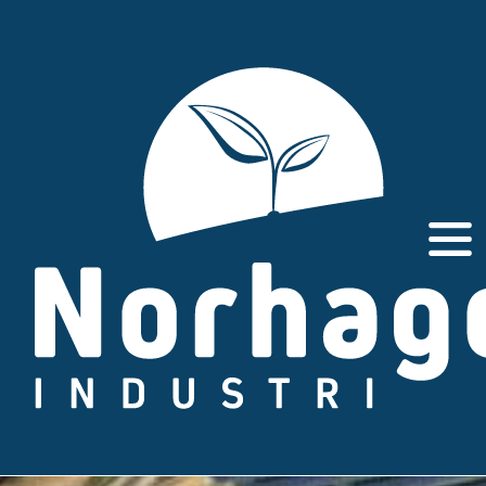
Gå
til
innhold