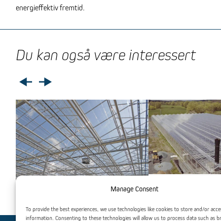
energieffektiv fremtid.
Du kan også være interessert
VENLO Veksthus
Tørke
Manage Consent
To provide the best experiences, we use technologies like cookies to store and/or acce
information. Consenting to these technologies will allow us to process data such as 