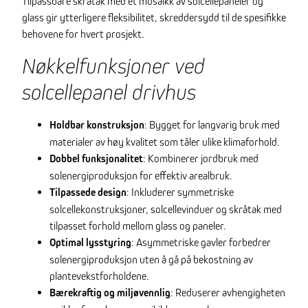
Tilpassbare skråtak med et mosaikk av solcellepaneler og
glass gir ytterligere fleksibilitet, skreddersydd til de spesifikke
behovene for hvert prosjekt.
Nøkkelfunksjoner ved
solcellepanel drivhus
Holdbar konstruksjon
: Bygget for langvarig bruk med
materialer av høy kvalitet som tåler ulike klimaforhold.
Dobbel funksjonalitet
: Kombinerer jordbruk med
solenergiproduksjon for effektiv arealbruk.
Tilpassede design
: Inkluderer symmetriske
solcellekonstruksjoner, solcellevinduer og skråtak med
tilpasset forhold mellom glass og paneler.
Optimal lysstyring
: Asymmetriske gavler forbedrer
solenergiproduksjon uten å gå på bekostning av
plantevekstforholdene.
Bærekraftig og miljøvennlig
: Reduserer avhengigheten