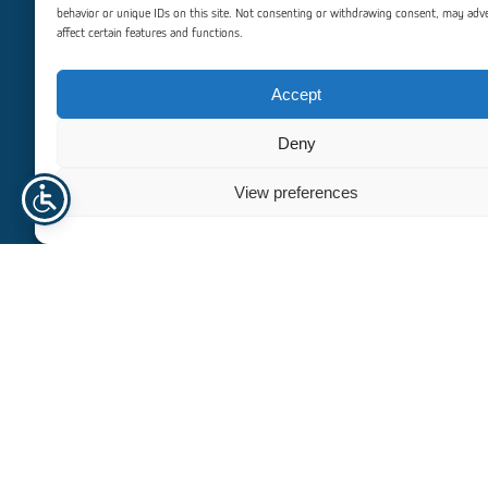
behavior or unique IDs on this site. Not consenting or withdrawing consent, may adv
affect certain features and functions.
Trenger du hjelp? Kontakt oss
Accept
For personlig assistanse eller spørsmål, er vårt dedikerte
team her for å hjelpe deg. Vi er forpliktet til å gi deg
Deny
eksepsjonell støtte og veiledning, slik at alle dine behov blir
ivaretatt effektivt og profesjonelt.
View preferences
+47 940 23 135
info@norhageindustri.no
Navn