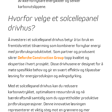
av ikke-fornybare energikilder og senker
karbonutslippene.
Hvorfor velge et solcellepanel
drivhus?
Å investere i et solcellepanel drivhus betyr å ta i bruk en
fremtidsrettet tilnærming som kombinerer fornybar energi
med jordbruksproduktivitet. Som partner og produsent
sikrer
Deforche Construction Group
topp kvalitet og
ekspertise i hvert prosjekt. Disse drivhusene er designet for å
møte spesifikke behov og gir en svært effektiv og tilpassbar
løsning for energiproduksjon og avlingsdyrking.
Med et solcellepanel drivhus kan du redusere
karbonavtrykket, optimalisere ressursbruk og nå
bærekraftsmål samtidig som du opprettholder produktive
jordbruksoperasjoner. Denne innovative løsningen
representerer et viktig steg mot en grønnere og mer