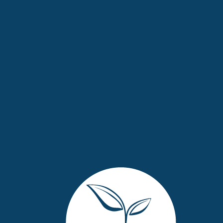
Gå
til
innhold