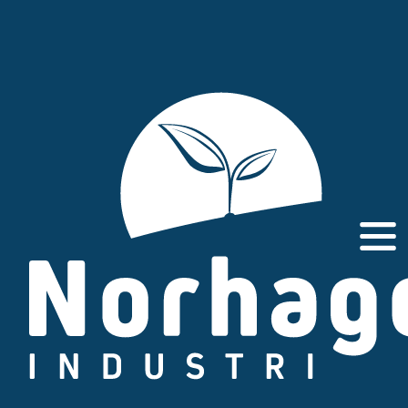
Gå
til
innhold