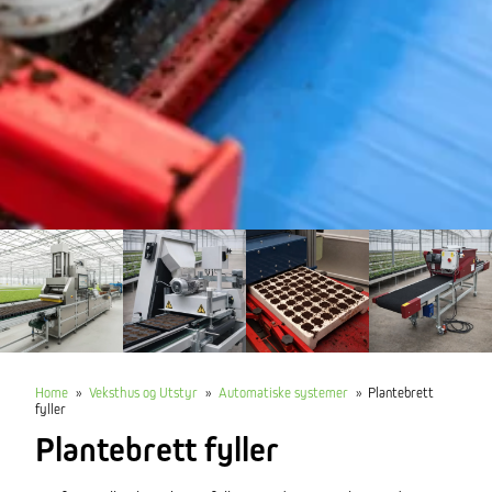
Home
»
Veksthus og Utstyr
»
Automatiske systemer
»
Plantebrett
fyller
Plantebrett fyller