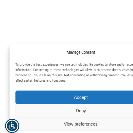
Manage Consent
To provide the best experiences, we use technologies like cookies to store and/or acce
information. Consenting to these technologies will allow us to process data such as 
behavior or unique IDs on this site. Not consenting or withdrawing consent, may adv
affect certain features and functions.
PLEXIGLAS® GS produseres gjennom en støpeprosess, noe
Accept
som resulterer i et høykvalitets akrylark som tilbyr overlegen
optisk klarhet og en plettfri overflate. Støpt akryl er svært
Deny
allsidig, noe som gjør det til det foretrukne materialet for
eksklusive applikasjoner som arkitekturprosjekter,
View preferences
museumsutstillinger og intrikate dekorative elementer. Dets