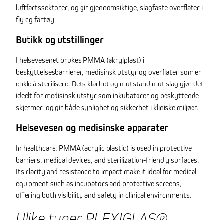
luftfartssektorer, og gir gjennomsiktige, slagfaste overflater i
fly og fartøy.
Butikk og utstillinger
I helsevesenet brukes PMMA (akrylplast) i
beskyttelsesbarrierer, medisinsk utstyr og overflater som er
enkle å sterilisere. Dets klarhet og motstand mot slag gjør det
ideelt for medisinsk utstyr som inkubatorer og beskyttende
skjermer, og gir både synlighet og sikkerhet i kliniske miljøer.
Helsevesen og medisinske apparater
In healthcare, PMMA (acrylic plastic) is used in protective
barriers, medical devices, and sterilization-friendly surfaces.
Its clarity and resistance to impact make it ideal for medical
equipment such as incubators and protective screens,
offering both visibility and safety in clinical environments.
Ulike typer PLEXIGLAS®