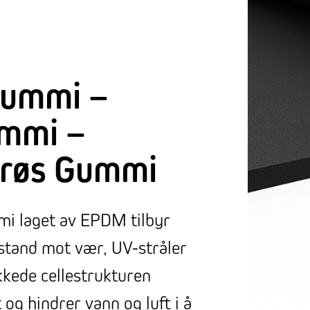
ummi –
mmi –
røs Gummi
i laget av EPDM tilbyr
stand mot vær, UV-stråler
kkede cellestrukturen
 og hindrer vann og luft i å