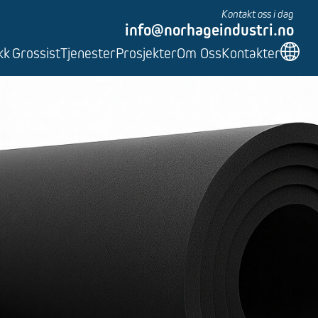
Kontakt oss i dag
info@norhageindustri.no
kk
Grossist
Tjenester
Prosjekter
Om Oss
Kontakter