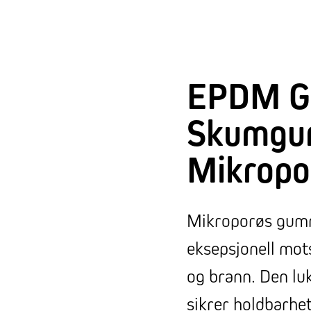
EPDM G
Skumgu
Mikropo
Mikroporøs gumm
eksepsjonell mot
og brann. Den lu
sikrer holdbarhet