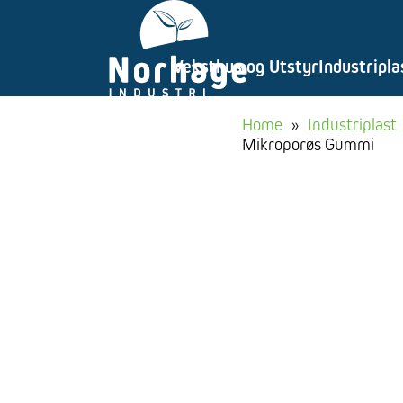
Gå
til
Veksthus og Utstyr
Industripla
innhold
Home
»
Industriplast
Mikroporøs Gummi