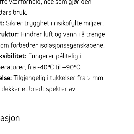
øffe værforhold, noe som gjør den
dørs bruk.
t:
Sikrer trygghet i risikofylte miljøer.
ruktur:
Hindrer luft og vann i å trenge
som forbedrer isolasjonsegenskapene.
sibilitet:
Fungerer pålitelig i
raturer, fra -40°C til +90°C.
else:
Tilgjengelig i tykkelser fra 2 mm
 dekker et bredt spekter av
masjon