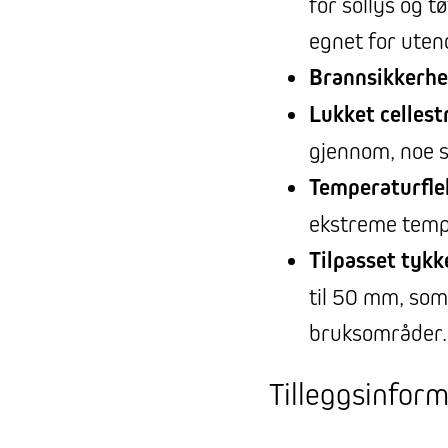
for sollys og t
egnet for uten
Brannsikkerhe
Lukket cellest
gjennom, noe 
Temperaturflek
ekstreme tempe
Tilpasset tykk
til 50 mm, som
bruksområder.
Tilleggsinfor