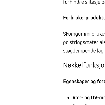
forhindre slitasje 
Forbrukerprodukt
Skumgummi brukes 
polstringsmaterial
støydempende lag i
Nøkkelfunksjo
Egenskaper og for
Vær- og UV-mo