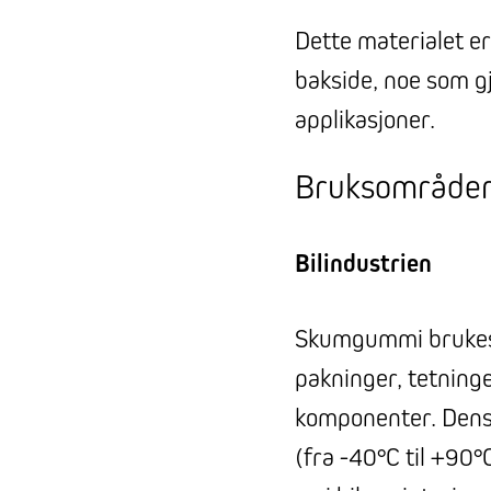
Dette materialet er
bakside, noe som gj
applikasjoner.
Bruksområder
Bilindustrien
Skumgummi brukes m
pakninger, tetnin
komponenter. Dens 
(fra -40°C til +90°