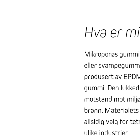
Hva er m
Mikroporøs gummi 
eller svampegummi, 
produsert av EPDM
gummi. Den lukkede
motstand mot miljø
brann. Materialets fl
allsidig valg for te
ulike industrier.