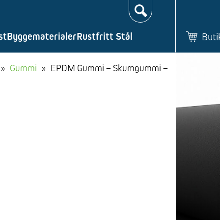
Søk…
st
Byggematerialer
Rustfritt Stål
Buti
»
Gummi
»
EPDM Gummi – Skumgummi –