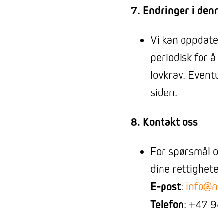
7. Endringer i de
Vi kan oppdat
periodisk for å
lovkrav. Eventu
siden.
8. Kontakt oss
For spørsmål o
dine rettighete
E-post
:
info@n
Telefon
: +47 