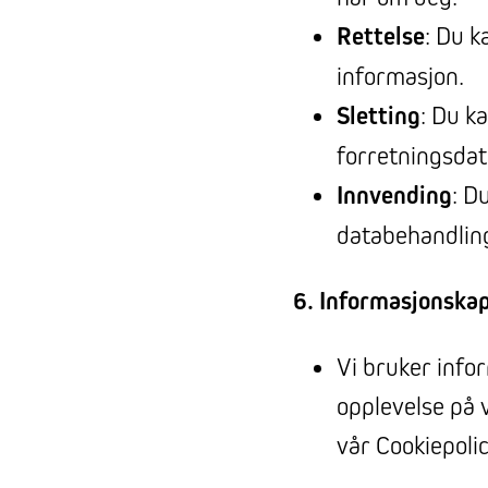
Rettelse
: Du k
informasjon.
Sletting
: Du k
forretningsdat
Innvending
: D
databehandling
6. Informasjonskap
Vi bruker info
opplevelse på 
vår Cookiepolic