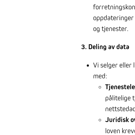
forretningskon
oppdateringer 
og tjenester.
3. Deling av data
Vi selger eller
med:
Tjenestel
pålitelige
nettstedad
Juridisk o
loven krev