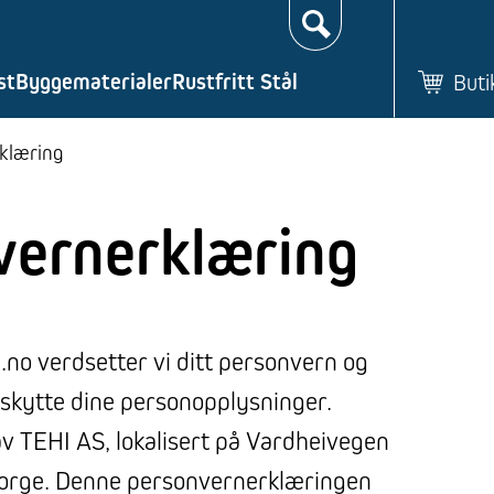
Søk…
st
Byggematerialer
Rustfritt Stål
Buti
klæring
vernerklæring
.no verdsetter vi ditt personvern og
 beskytte dine personopplysninger.
av TEHI AS, lokalisert på Vardheivegen
orge. Denne personvernerklæringen