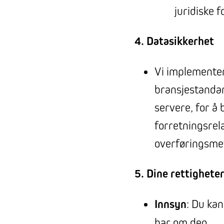
juridiske f
4. Datasikkerhet
Vi implementer
bransjestandar
servere, for å 
forretningsrela
overføringsmet
5. Dine rettighete
Innsyn
: Du kan
har om deg.