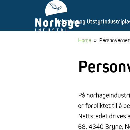
Gå
til
Veksthus og Utstyr
Industripla
innhold
Home
»
Personverner
Person
På norhageindustri
er forpliktet til å
Nettstedet drives 
68, 4340 Bryne, N