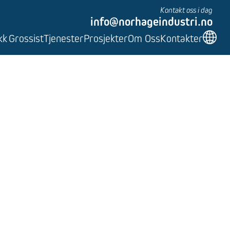
Kontakt oss i dag
info@norhageindustri.no
kk
Grossist
Tjenester
Prosjekter
Om Oss
Kontakter