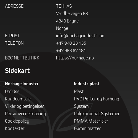
ADRESSE
TEHI AS
Vardheivegen 68
4340 Bryne
Norge
E-POST
info@norhageindustri.no
TELEFON
+47 940 23 135
+47 983 67 181
B2C NETTBUTIKK
https://norhage.no
Sidekart
Norhage Industri
Industriplast
Om Oss
Plast
Kundeomtaler
PVC Porter og Forheng
Vilkår og betingelser
System
Personvernerklæring
Polykarbonat Systemer
Cookiepolicy
PMMA Materialer
Kontakter
Gummimatter