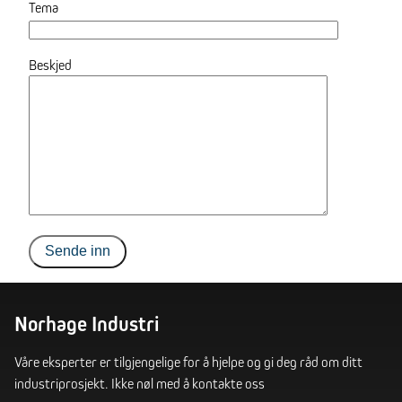
Tema
Beskjed
Norhage Industri
Våre eksperter er tilgjengelige for å hjelpe og gi deg råd om ditt
industriprosjekt. Ikke nøl med å kontakte oss