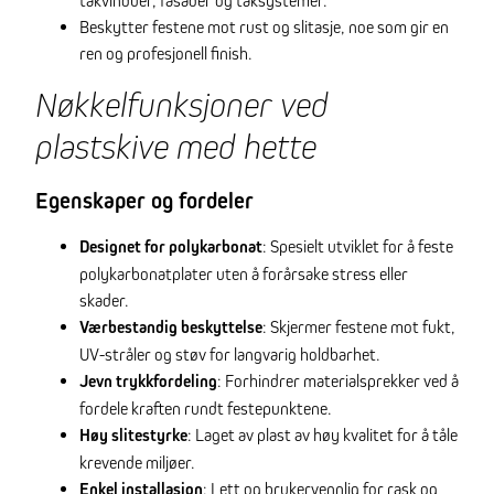
takvinduer, fasader og taksystemer.
Beskytter festene mot rust og slitasje, noe som gir en
ren og profesjonell finish.
Nøkkelfunksjoner ved
plastskive med hette
Egenskaper og fordeler
Designet for polykarbonat
: Spesielt utviklet for å feste
polykarbonatplater uten å forårsake stress eller
skader.
Værbestandig beskyttelse
: Skjermer festene mot fukt,
UV-stråler og støv for langvarig holdbarhet.
Jevn trykkfordeling
: Forhindrer materialsprekker ved å
fordele kraften rundt festepunktene.
Høy slitestyrke
: Laget av plast av høy kvalitet for å tåle
krevende miljøer.
Enkel installasjon
: Lett og brukervennlig for rask og