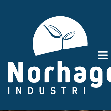
Gå
til
innhold