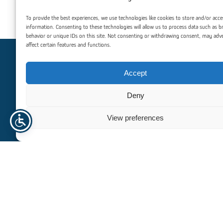
Avstandsstykker for Trapezplater
Avstandsstykker f
To provide the best experiences, we use technologies like cookies to store and/or acce
information. Consenting to these technologies will allow us to process data such as 
behavior or unique IDs on this site. Not consenting or withdrawing consent, may adv
affect certain features and functions.
Trenger du hjelp? Kontakt oss
Accept
For personlig assistanse eller spørsmål, er vårt dedikerte
Deny
team her for å hjelpe deg. Vi er forpliktet til å gi deg
eksepsjonell støtte og veiledning, slik at alle dine behov blir
View preferences
ivaretatt effektivt og profesjonelt.
+47 940 23 135
info@norhageindustri.no