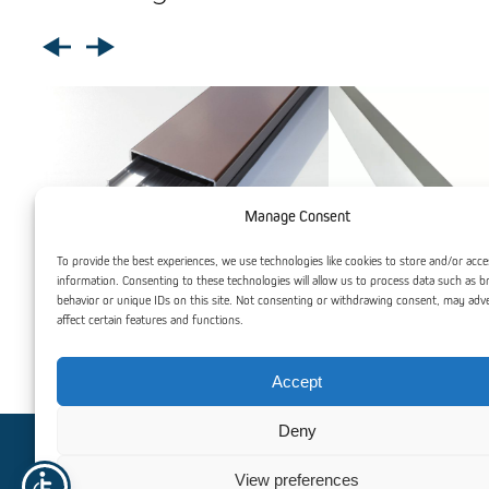
Manage Consent
To provide the best experiences, we use technologies like cookies to store and/or acce
information. Consenting to these technologies will allow us to process data such as 
behavior or unique IDs on this site. Not consenting or withdrawing consent, may adv
affect certain features and functions.
Klemmeprofil med Gummipakninger og
Lokk
Aluminium L
Accept
Deny
Trenger du hjelp? Kontakt oss
View preferences