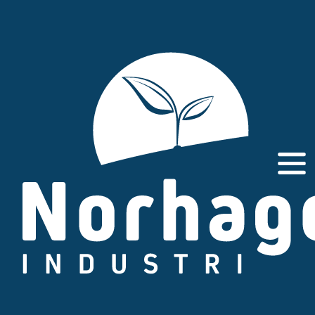
Gå
til
innhold