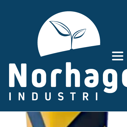
Gå
til
innhold