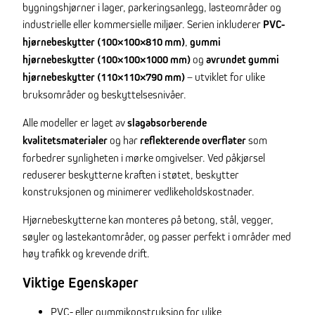
bygningshjørner i lager, parkeringsanlegg, lasteområder og
industrielle eller kommersielle miljøer. Serien inkluderer
PVC-
hjørnebeskytter (100×100×810 mm)
,
gummi
hjørnebeskytter (100×100×1000 mm)
og
avrundet gummi
hjørnebeskytter (110×110×790 mm)
– utviklet for ulike
bruksområder og beskyttelsesnivåer.
Alle modeller er laget av
slagabsorberende
kvalitetsmaterialer
og har
reflekterende overflater
som
forbedrer synligheten i mørke omgivelser. Ved påkjørsel
reduserer beskytterne kraften i støtet, beskytter
konstruksjonen og minimerer vedlikeholdskostnader.
Hjørnebeskytterne kan monteres på betong, stål, vegger,
søyler og lastekantområder, og passer perfekt i områder med
høy trafikk og krevende drift.
Viktige Egenskaper
PVC- eller gummikonstruksjon for ulike