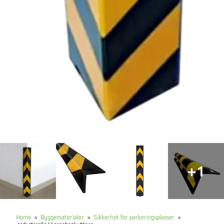
+1
Home
»
Byggematerialer
»
Sikkerhet for parkeringsplasser
»