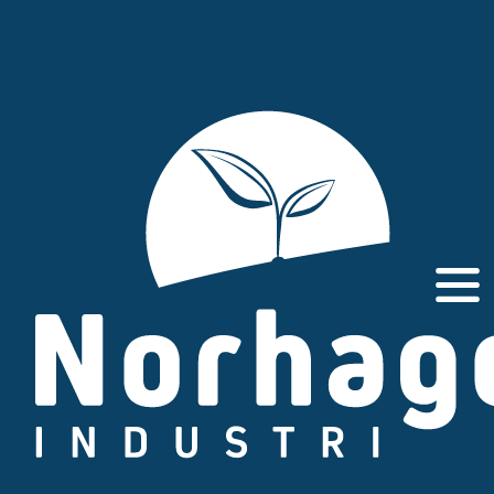
Gå
til
innhold