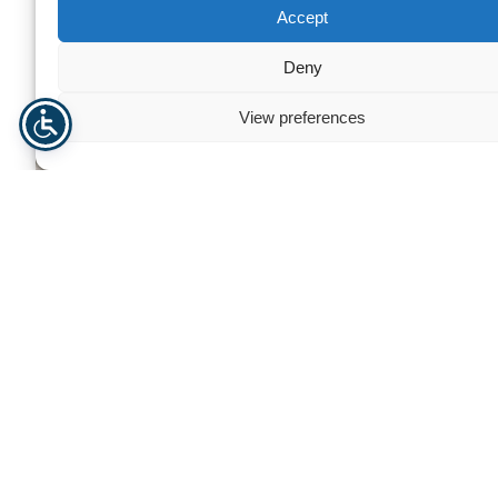
Accept
Deny
View preferences
Glassfiber Stoffer og Ikke-vevde
Materialer
Glassfiber Stoff Be
Trenger du hjelp? Kontakt oss
For personlig assistanse eller spørsmål, er vårt dedikerte