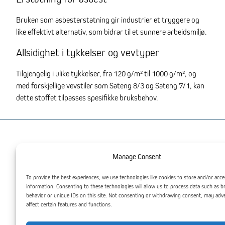
Bruken som asbesterstatning gir industrier et tryggere og
like effektivt alternativ, som bidrar til et sunnere arbeidsmiljø.
Allsidighet i tykkelser og vevtyper
Tilgjengelig i ulike tykkelser, fra 120 g/m² til 1000 g/m², og
med forskjellige vevstiler som Sateng 8/3 og Sateng 7/1, kan
dette stoffet tilpasses spesifikke bruksbehov.
Du kan også være interessert
Manage Consent
To provide the best experiences, we use technologies like cookies to store and/or acce
information. Consenting to these technologies will allow us to process data such as 
behavior or unique IDs on this site. Not consenting or withdrawing consent, may adv
affect certain features and functions.