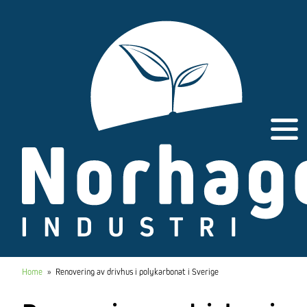
Gå
til
innhold
Home
»
Renovering av drivhus i polykarbonat i Sverige