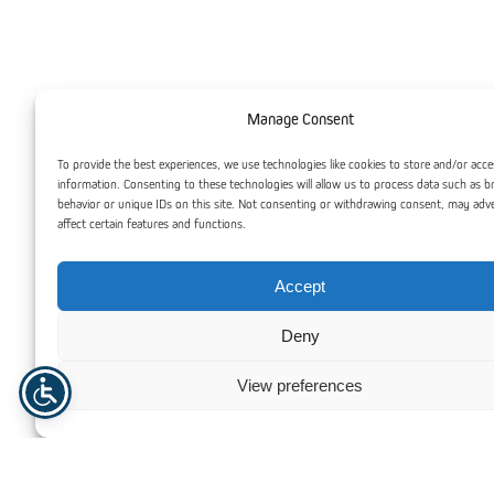
Manage Consent
To provide the best experiences, we use technologies like cookies to store and/or acce
information. Consenting to these technologies will allow us to process data such as 
behavior or unique IDs on this site. Not consenting or withdrawing consent, may adv
affect certain features and functions.
Accept
Presis drift:
Muliggjør nøyaktig dosering og jevn
Deny
fordeling av vann og gjødsel, noe som gir betydelig
bedre kulturkvalitet sammenlignet med manuell eller
View preferences
stasjonær vanning.
Effektiv arbeidsflyt:
Reduserer behovet for manuelt
arbeid gjennom programmerbare kjøremønstre og
automatisk soneinndelt vanning.