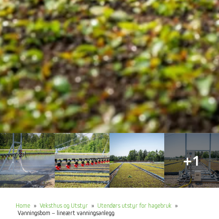
+1
Home
»
Veksthus og Utstyr
»
Utendørs utstyr for hagebruk
»
Vanningsbom – lineært vanningsanlegg