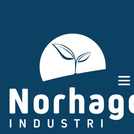
Gå
til
innhold