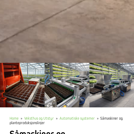
Home
»
Veksthus og Utstyr
»
Automatiske systemer
»
Såmaskiner og
planteproduksjonslinjer
Såmaskiner og