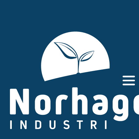
Gå
til
innhold