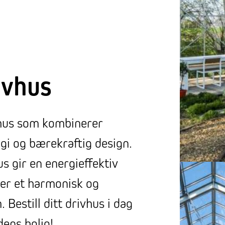
ivhus
hus som kombinerer
gi og bærekraftig design.
us gir en energieffektiv
er et harmonisk og
 Bestill ditt drivhus i dag
dens bolig!