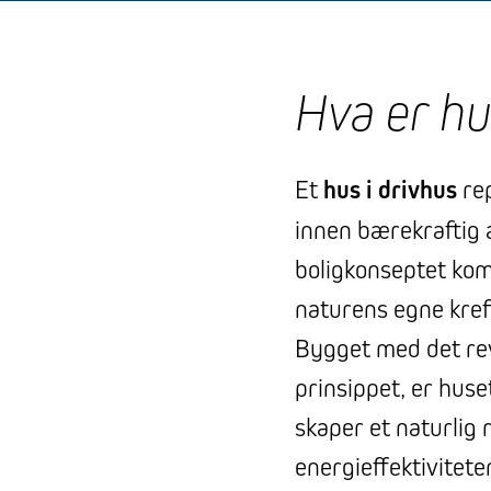
Hva er hu
Et
hus i drivhus
rep
innen bærekraftig a
boligkonseptet ko
naturens egne kreft
Bygget med det rev
prinsippet, er huse
skaper et naturlig 
energieffektivitete