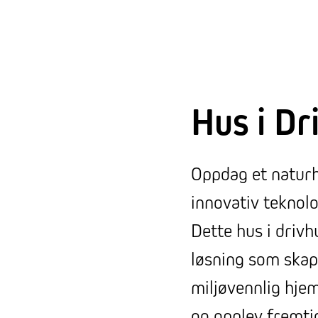
Hus i Dr
Oppdag et natur
innovativ teknolo
Dette hus i drivh
løsning som skap
miljøvennlig hjem.
og opplev fremti