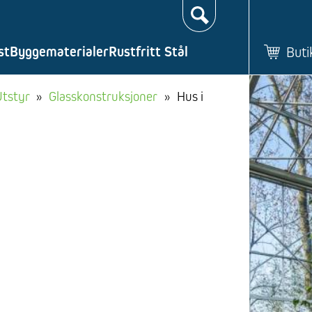
Søk…
st
Byggematerialer
Rustfritt Stål
Buti
Utstyr
»
Glasskonstruksjoner
»
Hus i