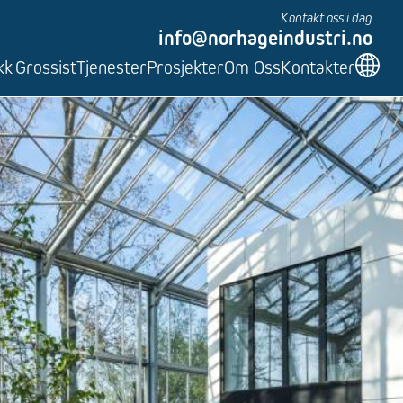
Kontakt oss i dag
info@norhageindustri.no
kk
Grossist
Tjenester
Prosjekter
Om Oss
Kontakter