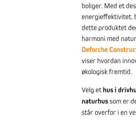
boliger. Med et de
energieffektivitet, 
dette produktet de
harmoni med natur
Deforche Construc
viser hvordan innov
økologisk fremtid.
Velg et
hus i drivh
naturhus
som er de
står overfor i en v