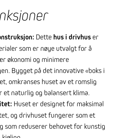
unksjoner
onstruksjon:
Dette
hus i drivhus
er
rialer som er nøye utvalgt for å
ær økonomi og minimere
gen. Bygget på det innovative «boks i
et, omkranses huset av et romslig
 et naturlig og balansert klima.
itet:
Huset er designet for maksimal
itet, og drivhuset fungerer som et
g som reduserer behovet for kunstig
kjøling.