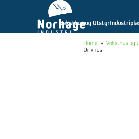
Gå
til
Veksthus og Utstyr
Industripla
innhold
Home
»
Veksthus og 
Drivhus