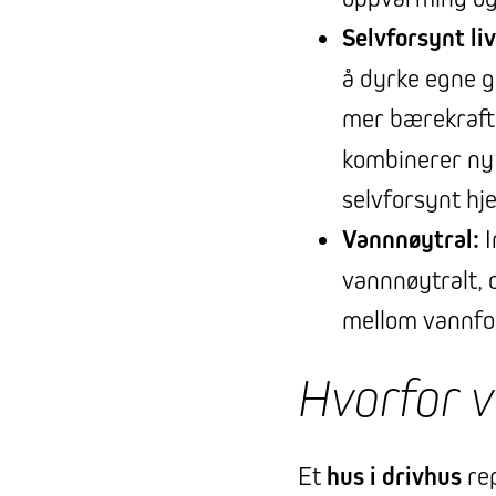
Selvforsynt liv
å dyrke egne g
mer bærekraftig
kombinerer ny 
selvforsynt hj
Vannnøytral:
I
vannnøytralt, 
mellom vannfor
Hvorfor v
Et
hus i drivhus
rep