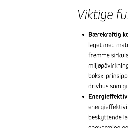
Viktige f
Bærekraftig k
laget med mate
fremme sirkul
miljøpåvirknin
boks»-prinsipp
drivhus som gir
Energieffektiv
energieffektiv
beskyttende la
oppvarming og 