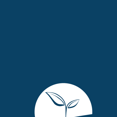
Gå
til
innhold