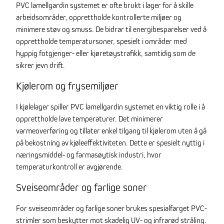
PVC lamellgardin systemet er ofte brukt i lager for å skille
arbeidsområder, opprettholde kontrollerte miljøer og
minimere støv og smuss. De bidrar til energibesparelser ved å
opprettholde temperatursoner, spesielt i områder med
hyppig fotgjenger- eller kjøretøystrafikk, samtidig som de
sikrer jevn drift.
Kjølerom og frysemiljøer
I kjølelager spiller PVC lamellgardin systemet en viktig rolle i å
opprettholde lave temperaturer. Det minimerer
varmeoverføring og tillater enkel tilgang til kjølerom uten å gå
på bekostning av kjøleeffektiviteten. Dette er spesielt nyttig i
næringsmiddel- og farmasøytisk industri, hvor
temperaturkontroll er avgjørende.
Sveiseområder og farlige soner
For sveiseområder og farlige soner brukes spesialfarget PVC-
strimler som beskytter mot skadelig UV- og infrarød stråling.