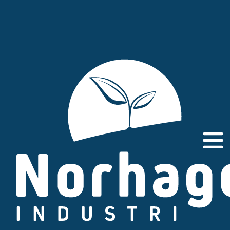
Gå
til
innhold