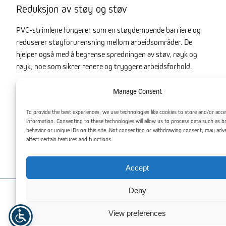
Reduksjon av støy og støv
PVC-strimlene fungerer som en støydempende barriere og
reduserer støyforurensning mellom arbeidsområder. De
hjelper også med å begrense spredningen av støv, røyk og
røyk, noe som sikrer renere og tryggere arbeidsforhold.
Tilpassbare alternativer
Manage Consent
Vårt PVC lamellgardin system er fullt tilpassbart for å passe
To provide the best experiences, we use technologies like cookies to store and/or acce
dine spesifikke behov. Enten du trenger gjennomsiktige
information. Consenting to these technologies will allow us to process data such as 
behavior or unique IDs on this site. Not consenting or withdrawing consent, may adv
strimler, antistatiske egenskaper eller fargekodede strimler
affect certain features and functions.
for angitte områder, tilbyr vi en rekke alternativer som passer
til dine driftskrav.
Accept
Deny
Du kan også være interessert
View preferences