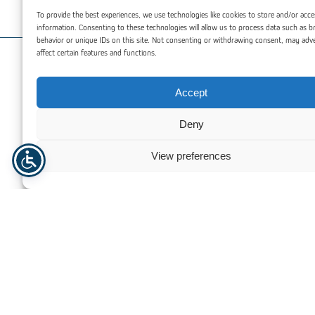
under ekstreme forhold er avgjørende.
To provide the best experiences, we use technologies like cookies to store and/or acce
information. Consenting to these technologies will allow us to process data such as 
behavior or unique IDs on this site. Not consenting or withdrawing consent, may adv
affect certain features and functions.
Du kan også være interessert
Accept
Deny
View preferences
PPS Plast – Polyfenylensulfid
PSU Plast – 