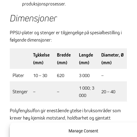
produksjonsprosesser.
Dimensjoner
PPSU-plater og stenger er tilgjengelige på spesialbestilling i
følgende dimensjoner:
Tykkelse
Bredde
Lengde
Diameter, Ø
(mm)
(mm)
(mm)
(mm)
Plater
10 – 30
620
3 000
–
1 000; 3
Stenger
–
–
20 – 40
000
Polyfenylsulfon gir enestående ytelse i bruksområder som
krever høy kjemisk motstand, holdbarhet og gjentatt
sterilisering. Plasttypen er spesielt verdifull i medisinsk,
Manage Consent
elektronikk- og vannbehandlingsindustrien, der pålitelighet