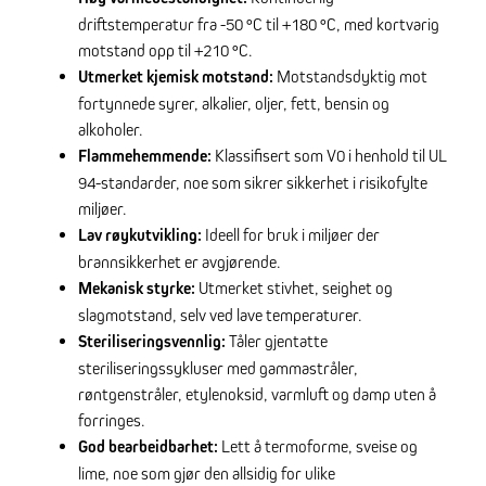
driftstemperatur fra -50 °C til +180 °C, med kortvarig
motstand opp til +210 °C.
Utmerket kjemisk motstand:
Motstandsdyktig mot
fortynnede syrer, alkalier, oljer, fett, bensin og
alkoholer.
Flammehemmende:
Klassifisert som V0 i henhold til UL
94-standarder, noe som sikrer sikkerhet i risikofylte
miljøer.
Lav røykutvikling:
Ideell for bruk i miljøer der
brannsikkerhet er avgjørende.
Mekanisk styrke:
Utmerket stivhet, seighet og
slagmotstand, selv ved lave temperaturer.
Steriliseringsvennlig:
Tåler gjentatte
steriliseringssykluser med gammastråler,
røntgenstråler, etylenoksid, varmluft og damp uten å
forringes.
God bearbeidbarhet:
Lett å termoforme, sveise og
lime, noe som gjør den allsidig for ulike