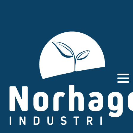
Gå
til
innhold