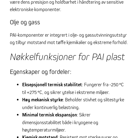
være dens presisjon og holdbarhet i håndtering av sensitive
elektroniske komponenter.
Olje og gass
PAI-komponenter er integrert i olje- og gassutvinningsutstyr
og tilbyr motstand mot tøffe kjemikalier og ekstreme forhold.
Nøkkelfunksjoner for PAI plast
Egenskaper og fordeler:
Eksepsjonell termisk stabilitet
: Fungerer fra -250 °C
til +275 °C, og sikrer ytelse i ekstreme miljøer.
Høy mekanisk styrke
: Beholder stivhet og slitestyrke
under kontinuerlig belastning.
Minimal termisk ekspansjon
: Sikrer
dimensjonsstabilitet både i kryogene og
høytemperaturmiljøer.
Kjemisk motstand
: Resistent mot sterke syrer og