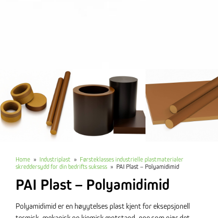
Home
»
Industriplast
»
Førsteklasses industrielle plastmaterialer
skreddersydd for din bedrifts suksess
»
PAI Plast – Polyamidimid
PAI Plast – Polyamidimid
Polyamidimid er en høyytelses plast kjent for eksepsjonell
termisk, mekanisk og kjemisk motstand, noe som gjør det