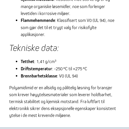
mange organiske løsemidler, noe som forlenger
levetiden i korrosive miljøer.
Flammehemmende
: Klassifisert som V0 (UL 94), noe
som gjør det til et trygt valg for risikofylte
applikasjoner.
Tekniske data:
Tetthet
: 1,41 g/cm³
Driftstemperatur
: -250 °C til +275 °C
Brennbarhetsklasse
: V0 (UL 94)
Polyamidimid er en allsidig og pålitelig løsning for bransjer
som krever høyytelsesmaterialer som leverer holdbarhet,
termisk stabilitet og kjemisk motstand. Fra luftfart til
elektronikk sikrer dens eksepsjonelle egenskaper konsistent
ytelse i de mest krevende miljøene.