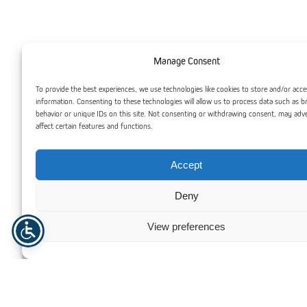
Du kan også være interessert
Manage Consent
To provide the best experiences, we use technologies like cookies to store and/or acce
information. Consenting to these technologies will allow us to process data such as 
behavior or unique IDs on this site. Not consenting or withdrawing consent, may adv
affect certain features and functions.
Accept
Deny
View preferences
PA Plast – Nylon Plast – Polyamid
PI Plast – 