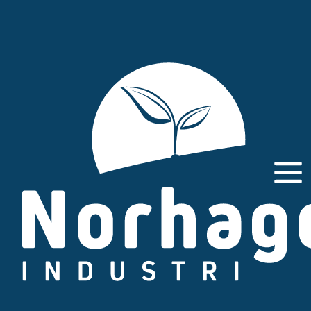
Gå
til
innhold