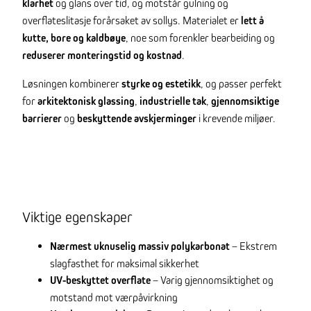
klarhet
og glans over tid, og motstår gulning og
overflateslitasje forårsaket av sollys. Materialet er
lett å
kutte, bore og kaldbøye
, noe som forenkler bearbeiding og
reduserer monteringstid og kostnad
.
Løsningen kombinerer
styrke og estetikk
, og passer perfekt
for
arkitektonisk glassing
,
industrielle tak
,
gjennomsiktige
barrierer
og
beskyttende avskjerminger
i krevende miljøer.
Viktige egenskaper
Nærmest uknuselig massiv polykarbonat
– Ekstrem
slagfasthet for maksimal sikkerhet
UV-beskyttet overflate
– Varig gjennomsiktighet og
motstand mot værpåvirkning