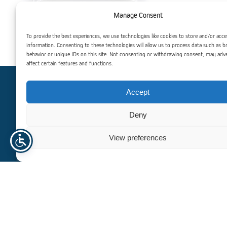
Manage Consent
Selvbærende Kanalplast Overlyskuppel
Modulært Kanalplast
System
Takløsn
To provide the best experiences, we use technologies like cookies to store and/or acce
information. Consenting to these technologies will allow us to process data such as 
behavior or unique IDs on this site. Not consenting or withdrawing consent, may adv
affect certain features and functions.
Accept
Trenger du hjelp? Kontakt oss
Deny
For personlig assistanse eller spørsmål, er vårt dedikerte
team her for å hjelpe deg. Vi er forpliktet til å gi deg
View preferences
eksepsjonell støtte og veiledning, slik at alle dine behov blir
ivaretatt effektivt og profesjonelt.
+47 940 23 135
info@norhageindustri.no