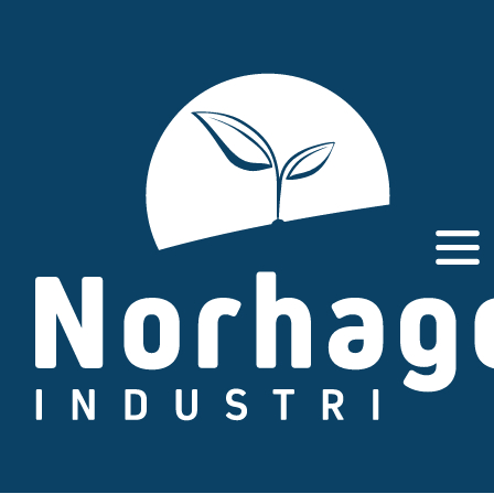
Gå
til
innhold