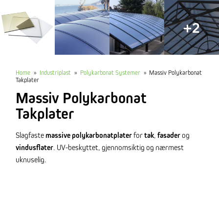
+2
Home
»
Industriplast
»
Polykarbonat Systemer
»
Massiv Polykarbonat
Takplater
Massiv Polykarbonat
Takplater
Slagfaste
massive polykarbonatplater
for
tak
,
fasader
og
vindusflater
. UV-beskyttet, gjennomsiktig og nærmest
uknuselig.