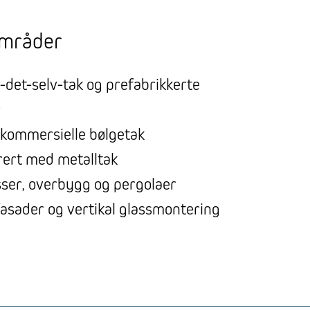
områder
det-selv-tak og prefabrikkerte
r
g kommersielle bølgetak
rert med metalltak
sser, overbygg og pergolaer
asader og vertikal glassmontering