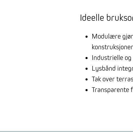
Ideelle bruks
Modulære gjør-
konstruksjone
Industrielle o
Lysbånd integ
Tak over terra
Transparente f