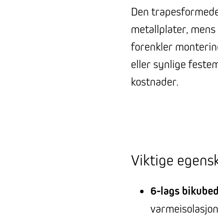
Den trapesformede 
metallplater, mens
forenkler monterin
eller synlige feste
kostnader.
Viktige egens
6-lags bikube
varmeisolasjo