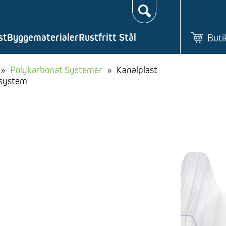
Søk…
st
Byggematerialer
Rustfritt Stål
Buti
»
Polykarbonat Systemer
»
Kanalplast
ksystem