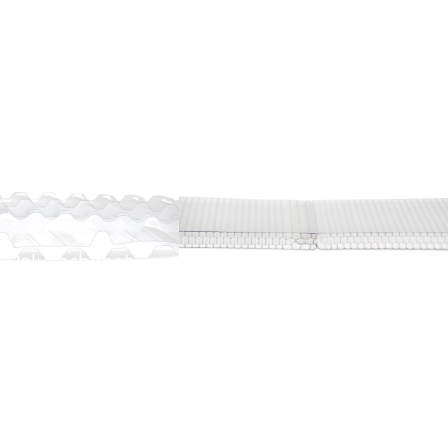
d Polykarbonat
late for Fasade og
Modulære Polykarbonat
Taktekking
Paneler med Klikklås