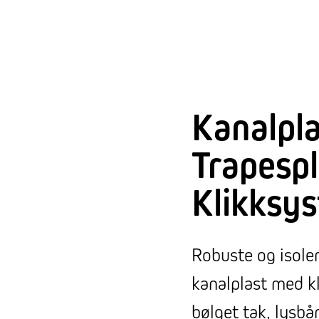
Kanalpla
Trapesp
Klikksy
Robuste og isoler
kanalplast med k
bølget tak, lysbå