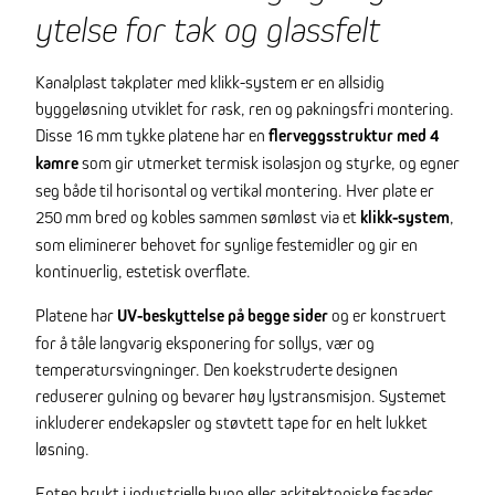
ytelse for tak og glassfelt
Kanalplast takplater med klikk-system er en allsidig
byggeløsning utviklet for rask, ren og pakningsfri montering.
Disse 16 mm tykke platene har en
flerveggsstruktur med 4
kamre
som gir utmerket termisk isolasjon og styrke, og egner
seg både til horisontal og vertikal montering. Hver plate er
250 mm bred og kobles sammen sømløst via et
klikk-system
,
som eliminerer behovet for synlige festemidler og gir en
kontinuerlig, estetisk overflate.
Platene har
UV-beskyttelse på begge sider
og er konstruert
for å tåle langvarig eksponering for sollys, vær og
temperatursvingninger. Den koekstruderte designen
reduserer gulning og bevarer høy lystransmisjon. Systemet
inkluderer endekapsler og støvtett tape for en helt lukket
løsning.
Enten brukt i industrielle bygg eller arkitektoniske fasader,