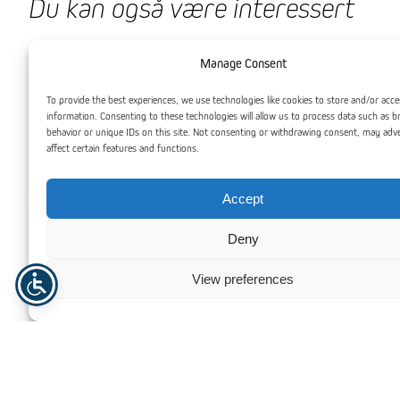
Du kan også være interessert
Manage Consent
To provide the best experiences, we use technologies like cookies to store and/or acce
information. Consenting to these technologies will allow us to process data such as 
behavior or unique IDs on this site. Not consenting or withdrawing consent, may adv
affect certain features and functions.
Accept
Deny
View preferences
Selvbærende Kanalplast Overlyskuppel
System
Aluminium L