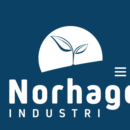
Gå
til
innhold