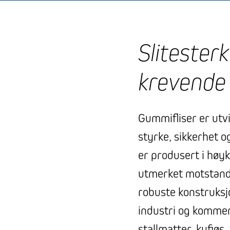
Slitester
krevende 
Gummifliser er utv
styrke, sikkerhet o
er produsert i høyk
utmerket motstand m
robuste konstruksj
industri og kommersi
stallmatter, kufjøs