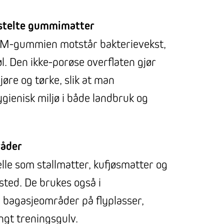
tstelte gummimatter
M-gummien motstår bakterievekst,
øl. Den ikke-porøse overflaten gjør
jøre og tørke, slik at man
gienisk miljø i både landbruk og
råder
lle som stallmatter, kufjøsmatter og
ted. De brukes også i
, bagasjeområder på flyplasser,
ngt treningsgulv.