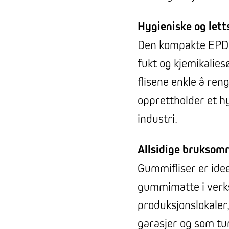
Hygieniske og let
Den kompakte EPD
fukt og kjemikalies
flisene enkle å reng
opprettholder et hy
industri.
Allsidige bruksom
Gummifliser er idee
gummimatte i verks
produksjonslokaler
garasjer og som tu