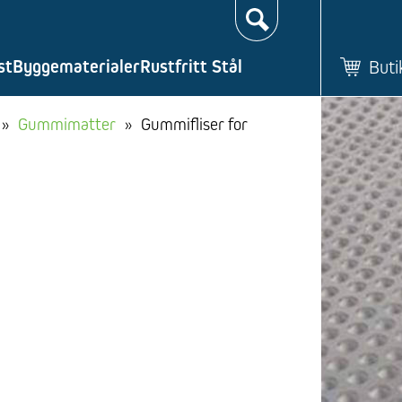
Søk…
st
Byggematerialer
Rustfritt Stål
Buti
»
Gummimatter
»
Gummifliser for