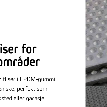
ser for
iområder
mifliser i EPDM-gummi.
eniske, perfekt som
ksted eller garasje.