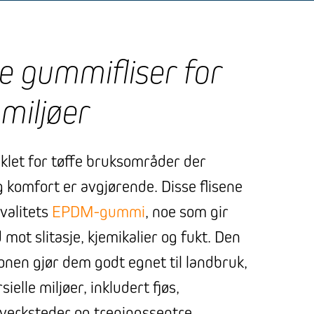
ke gummifliser for
miljøer
iklet for tøffe bruksområder der
g komfort er avgjørende. Disse flisene
valitets
EPDM-gummi
, noe som gir
ot slitasje, kjemikalier og fukt. Den
onen gjør dem godt egnet til landbruk,
elle miljøer, inkludert fjøs,
, verksteder og treningssentre.