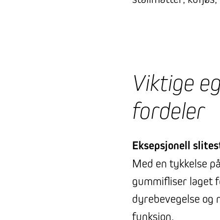
Viktige e
fordeler
Eksepsjonell slite
Med en tykkelse på
gummifliser laget fo
dyrebevegelse og m
funksjon.