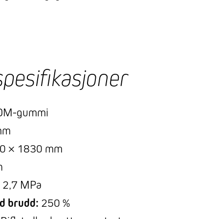
spesifikasjoner
DM-gummi
mm
0 × 1830 mm
h
2,7 MPa
d brudd:
250 %