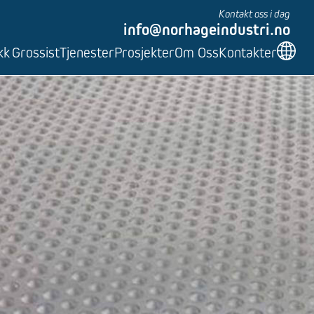
Kontakt oss i dag
info@norhageindustri.no
kk
Grossist
Tjenester
Prosjekter
Om Oss
Kontakter