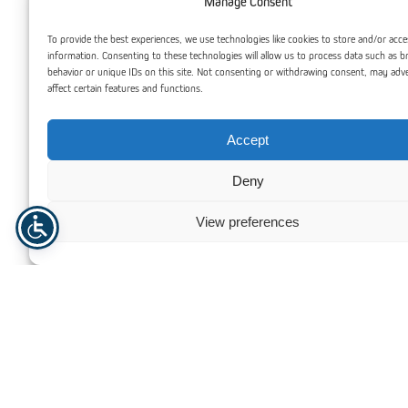
Manage Consent
To provide the best experiences, we use technologies like cookies to store and/or acce
information. Consenting to these technologies will allow us to process data such as 
behavior or unique IDs on this site. Not consenting or withdrawing consent, may adv
affect certain features and functions.
Accept
Deny
View preferences
PLEXIGLAS® Akrylglass
Akrylglass 
Trenger du hjelp? Kontakt oss
For personlig assistanse eller spørsmål, er vårt dedikerte
team her for å hjelpe deg. Vi er forpliktet til å gi deg