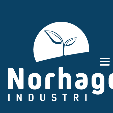
Gå
til
innhold