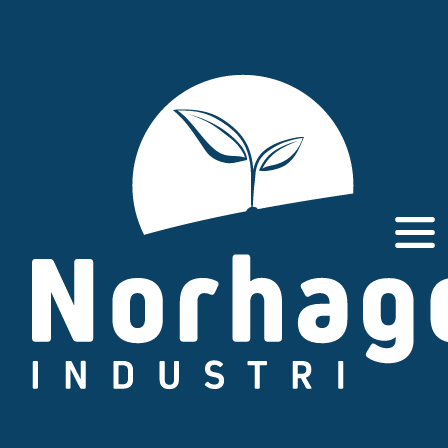
Gå
til
innhold