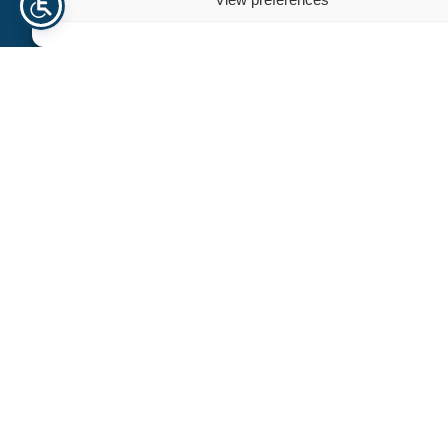
Trenger du hjelp? Kontakt oss
For personlig assistanse eller spørsmål, er vårt dedikerte
team her for å hjelpe deg. Vi er forpliktet til å gi deg
eksepsjonell støtte og veiledning, slik at alle dine behov blir
ivaretatt effektivt og profesjonelt.
+47 940 23 135
info@norhageindustri.no
Navn
E-post