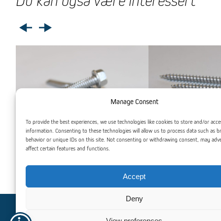
Du kan også være interessert
Manage Consent
To provide the best experiences, we use technologies like cookies to store and/or acce
information. Consenting to these technologies will allow us to process data such as 
behavior or unique IDs on this site. Not consenting or withdrawing consent, may adv
affect certain features and functions.
Galvaniserte Metallskruer
Galvaniserte
Accept
Deny
View preferences