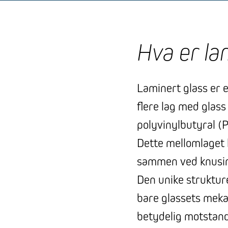
Hva er la
Laminert glass er 
flere lag med glass
polyvinylbutyral (P
Dette mellomlaget h
sammen ved knusing,
Den unike strukture
bare glassets mekan
betydelig motstand