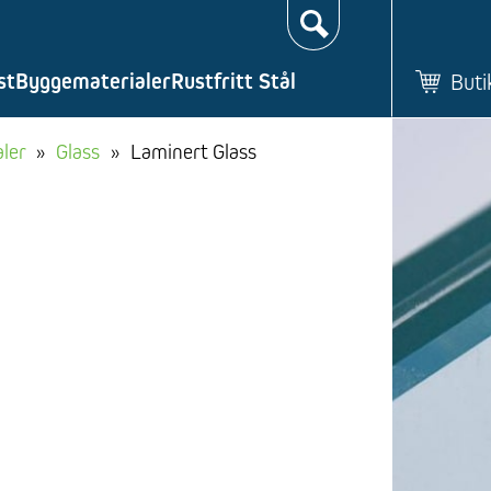
Søk…
st
Byggematerialer
Rustfritt Stål
Buti
ler
»
Glass
»
Laminert Glass