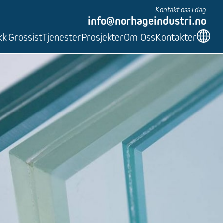
Kontakt oss i dag
info@norhageindustri.no
kk
Grossist
Tjenester
Prosjekter
Om Oss
Kontakter