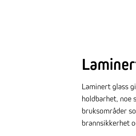
Laminer
Laminert glass g
holdbarhet, noe s
bruksområder som
brannsikkerhet og