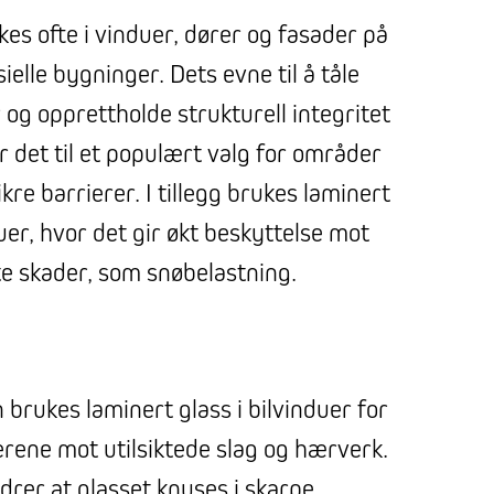
es ofte i vinduer, dører og fasader på
elle bygninger. Dets evne til å tåle
og opprettholde strukturell integritet
 det til et populært valg for områder
re barrierer. I tillegg brukes laminert
duer, hvor det gir økt beskyttelse mot
te skader, som snøbelastning.
 brukes laminert glass i bilvinduer for
erene mot utilsiktede slag og hærverk.
drer at glasset knuses i skarpe