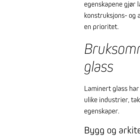
egenskapene gjør l
konstruksjons- og a
en prioritet.
Bruksomr
glass
Laminert glass har
ulike industrier, ta
egenskaper.
Bygg og arkit