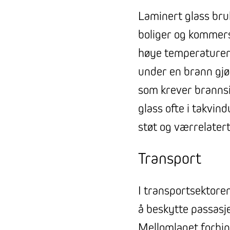
Laminert glass bruk
boliger og kommersi
høye temperaturer 
under en brann gjør
som krever brannsik
glass ofte i takvin
støt og værrelater
Transport
I transportsektoren
å beskytte passasj
Mellomlaget forhin