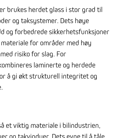
 brukes herdet glass i stor grad til
sader og taksystemer. Dets høye
d og forbedrede sikkerhetsfunksjoner
elt materiale for områder med høy
r med risiko for slag. For
 kombineres laminerte og herdede
r å gi økt strukturell integritet og
.
 et viktig materiale i bilindustrien,
uer og takvinduer. Dets evne til å tåle