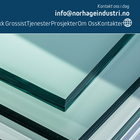
Kontakt oss i dag
info@norhageindustri.no
kk
Grossist
Tjenester
Prosjekter
Om Oss
Kontakter