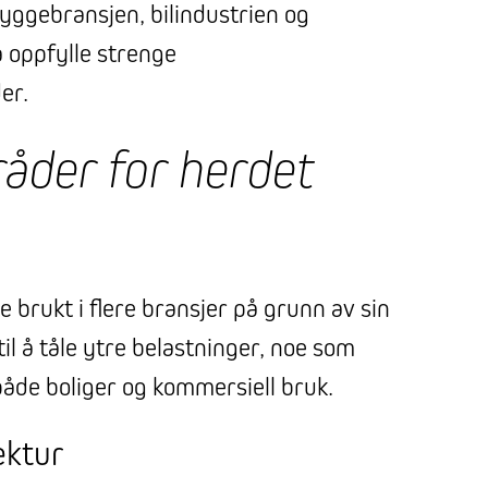
byggebransjen, bilindustrien og
å oppfylle strenge
er.
åder for herdet
 brukt i flere bransjer på grunn av sin
il å tåle ytre belastninger, noe som
både boliger og kommersiell bruk.
ektur