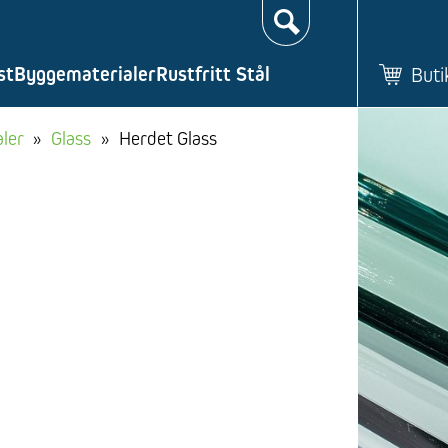
Søk…
st
Byggematerialer
Rustfritt Stål
Buti
ler
»
Glass
»
Herdet Glass