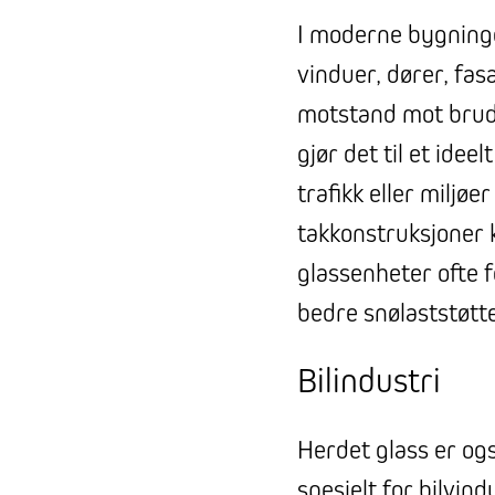
I moderne bygninger
vinduer, dører, fa
motstand mot brud
gjør det til et ide
trafikk eller miljøe
takkonstruksjoner
glassenheter ofte fo
bedre snølaststøtte
Bilindustri
Herdet glass er også
spesielt for bilvind