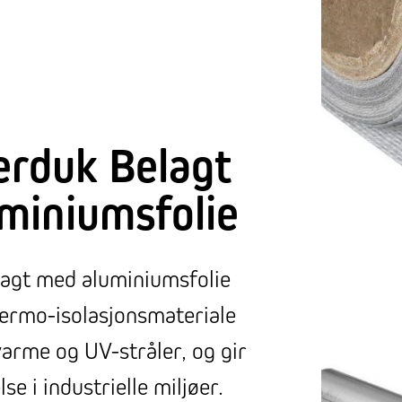
erduk Belagt
miniumsfolie
lagt med aluminiumsfolie
 termo-isolasjonsmateriale
varme og UV-stråler, og gir
lse i industrielle miljøer.