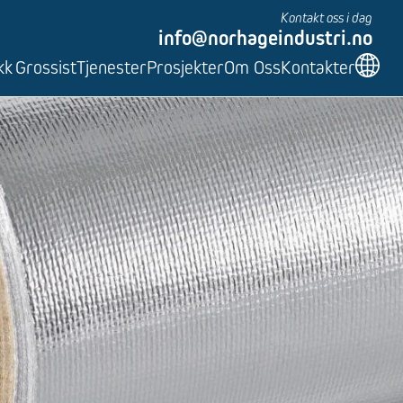
Kontakt oss i dag
info@norhageindustri.no
kk
Grossist
Tjenester
Prosjekter
Om Oss
Kontakter