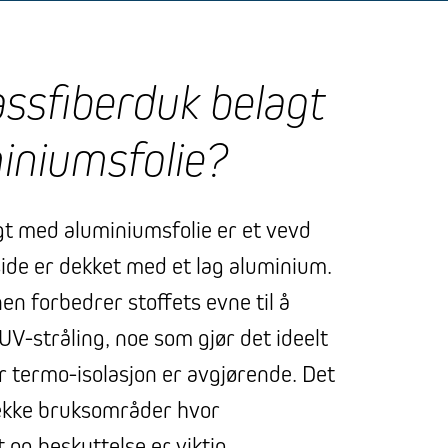
assfiberduk belagt
iniumsfolie?
gt med aluminiumsfolie er et vevd
side er dekket med et lag aluminium.
n forbedrer stoffets evne til å
V-stråling, noe som gjør det ideelt
r termo-isolasjon er avgjørende. Det
 rekke bruksområder hvor
og beskyttelse er viktig.