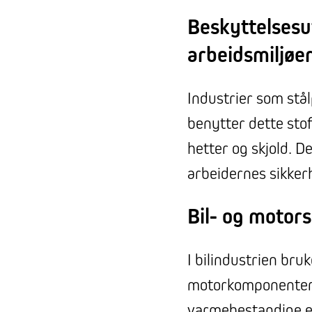
Beskyttelsesu
arbeidsmiljøe
Industrier som stå
benytter dette stof
hetter og skjold. 
arbeidernes sikker
Bil- og motor
I bilindustrien bruk
motorkomponenter, 
varmebestandige eg