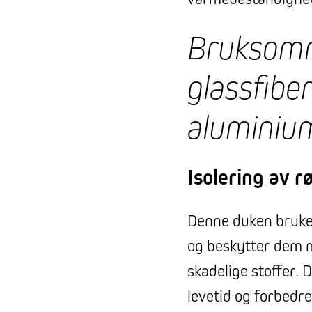
Bruksomr
glassfibe
aluminium
Isolering av r
Denne duken brukes 
og beskytter dem 
skadelige stoffer. D
levetid og forbedre