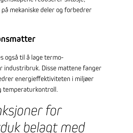
n på mekaniske deler og forbedrer
onsmatter
 også til å lage termo-
or industribruk. Disse mattene fanger
rer energieffektiviteten i miljøer
g temperaturkontroll.
ksjoner for
rduk belagt med