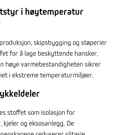
tstyr i høytemperatur
r
lproduksjon, skipsbygging og støperier
fet for å lage beskyttende hansker,
Den høye varmebestandigheten sikrer
het i ekstreme temperaturmiljøer.
sykkeldeler
es stoffet som isolasjon for
kjeler og eksosanlegg. De
enskapene reduserer slitasje,