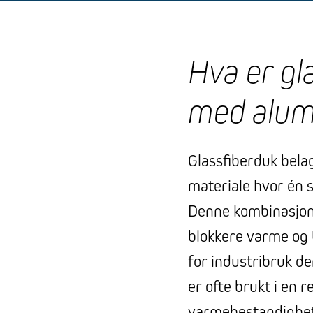
Hva er gl
med alum
Glassfiberduk bela
materiale hvor én 
Denne kombinasjone
blokkere varme og U
for industribruk de
er ofte brukt i en
varmebestandighet 