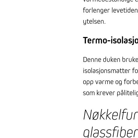
forlenger levetide
ytelsen.
Termo-isolasj
Denne duken brukes
isolasjonsmatter f
opp varme og forbed
som krever påliteli
Nøkkelfun
glassfibe