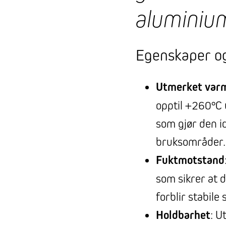
aluminium
Egenskaper og
Utmerket var
opptil +260°C u
som gjør den i
bruksområder.
Fuktmotstand
som sikrer at 
forblir stabile
Holdbarhet
: U