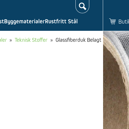
Søk…
st
Byggematerialer
Rustfritt Stål
Buti
ler
»
Teknisk Stoffer
»
Glassfiberduk Belagt