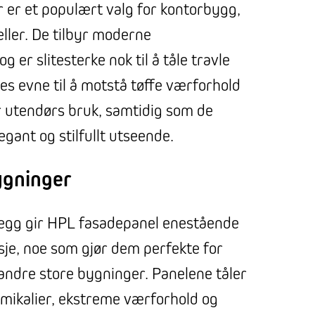
 er et populært valg for kontorbygg,
ller. De tilbyr moderne
g er slitesterke nok til å tåle travle
es evne til å motstå tøffe værforhold
or utendørs bruk, samtidig som de
egant og stilfullt utseende.
ygninger
nlegg gir HPL fasadepanel enestående
sje, noe som gjør dem perfekte for
 andre store bygninger. Panelene tåler
emikalier, ekstreme værforhold og