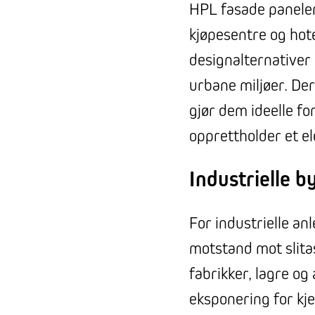
HPL fasade paneler
kjøpesentre og hote
designalternativer o
urbane miljøer. Der
gjør dem ideelle f
opprettholder et el
Industrielle b
For industrielle a
motstand mot slita
fabrikker, lagre og
eksponering for kj