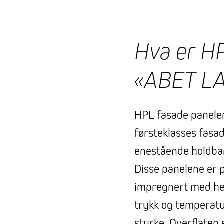
Hva er HP
«ABET L
HPL fasade panele
førsteklasses fasad
enestående holdbar
Disse panelene er 
impregnert med he
trykk og temperatu
styrke. Overflaten 