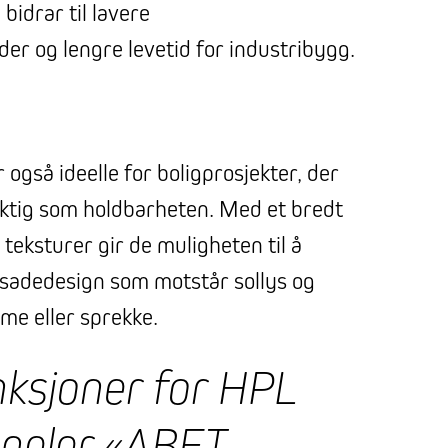
bidrar til lavere
er og lengre levetid for industribygg.
også ideelle for boligprosjekter, der
viktig som holdbarheten. Med et bredt
 teksturer gir de muligheten til å
asadedesign som motstår sollys og
lme eller sprekke.
ksjoner for HPL
aneler «ABET