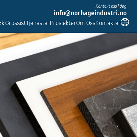
Kontakt oss i dag
info@norhageindustri.no
kk
Grossist
Tjenester
Prosjekter
Om Oss
Kontakter