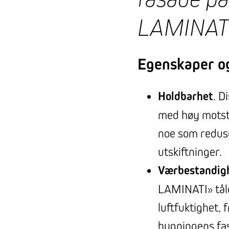
LAMINAT
Egenskaper og
Holdbarhet
. D
med høy motsta
noe som reduse
utskiftninger.
Værbestandig
LAMINATI» tåle
luftfuktighet, f
bygningens fasa