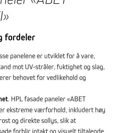
I»
 fordeler
isse panelene er utviklet for å vare,
nd mot UV-stråler, fuktighet og slag,
rer behovet for vedlikehold og
het
. HPL fasade paneler «ABET
r ekstreme værforhold, inkludert høy
rost og direkte sollys, slik at
de forblir intakt og visuelt tiltalende.