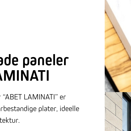
ade paneler
AMINATI
r “ABET LAMINATI” er
rbestandige plater, ideelle
tektur.