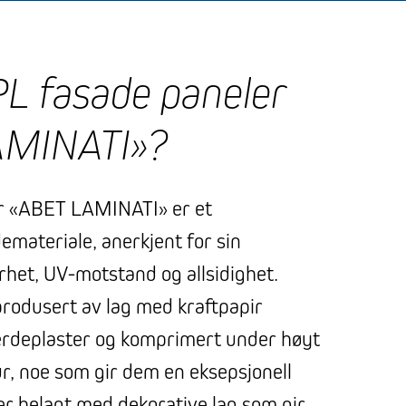
L fasade paneler
AMINATI»?
r «ABET LAMINATI» er et
emateriale, anerkjent for sin
het, UV-motstand og allsidighet.
produsert av lag med kraftpapir
rdeplaster og komprimert under høyt
r, noe som gir dem en eksepsjonell
er belagt med dekorative lag som gir