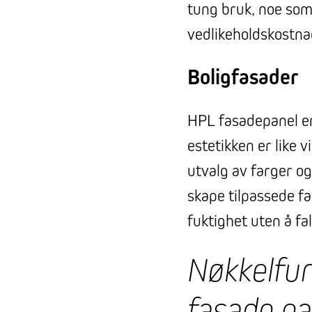
tung bruk, noe som 
vedlikeholdskostnad
Boligfasader
HPL fasadepanel er 
estetikken er like 
utvalg av farger og
skape tilpassede f
fuktighet uten å fa
Nøkkelfun
fasade p