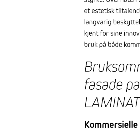
et estetisk tiltale
langvarig beskytt
kjent for sine innov
bruk på både kommer
Bruksomr
fasade p
LAMINAT
Kommersielle