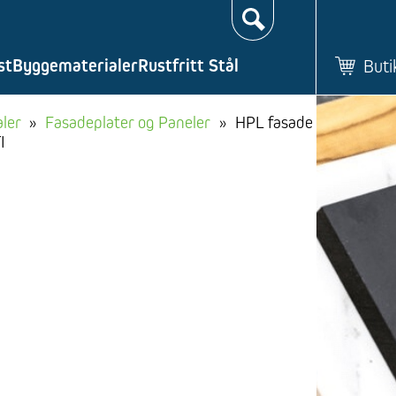
Søk…
st
Byggematerialer
Rustfritt Stål
Buti
ler
»
Fasadeplater og Paneler
»
HPL fasade
I