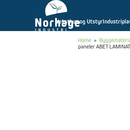
Gå
til
Veksthus og Utstyr
Industripla
innhold
Home
»
Byggemateria
paneler ABET LAMINAT