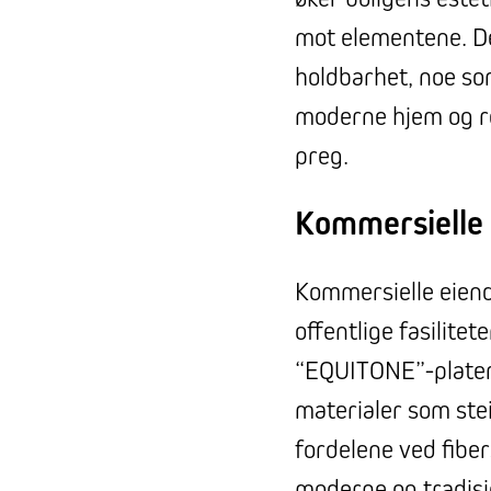
mot elementene. De
holdbarhet, noe som
moderne hjem og r
preg.
Kommersielle
Kommersielle eien
offentlige fasilitete
“EQUITONE”-plater. 
materialer som stei
fordelene ved fibe
moderne og tradisjo