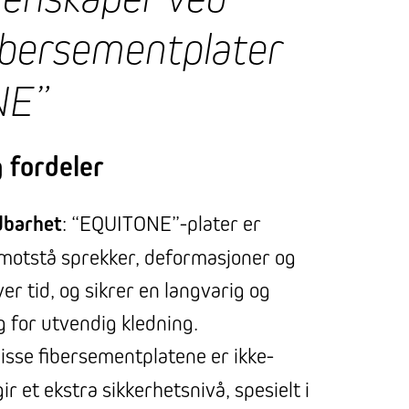
ibersementplater
NE”
 fordeler
dbarhet
: “EQUITONE”-plater er
 motstå sprekker, deformasjoner og
r tid, og sikrer en langvarig og
ng for utvendig kledning.
Disse fibersementplatene er ikke-
r et ekstra sikkerhetsnivå, spesielt i