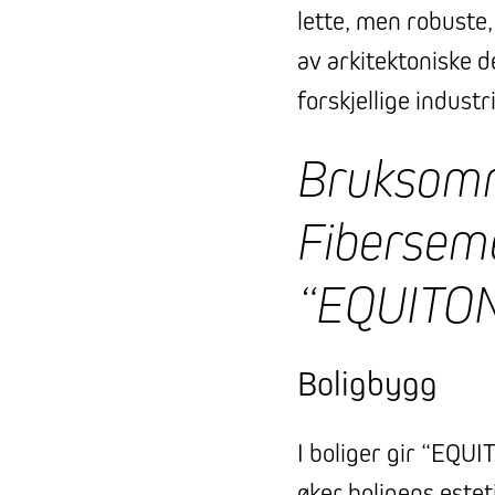
lette, men robuste, 
av arkitektoniske 
forskjellige industri
Bruksomr
Fibersem
“EQUITO
Boligbygg
I boliger gir “EQU
øker boligens este