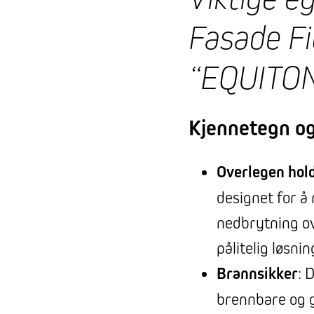
Fasade F
“EQUITO
Kjennetegn og
Overlegen hol
designet for å
nedbrytning ove
pålitelig løsni
Brannsikker
: 
brennbare og gi