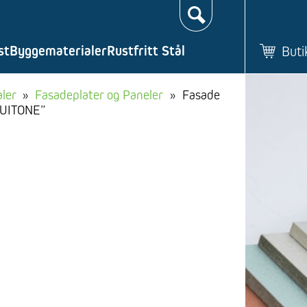
Søk…
st
Byggematerialer
Rustfritt Stål
Buti
ler
»
Fasadeplater og Paneler
»
Fasade
QUITONE”