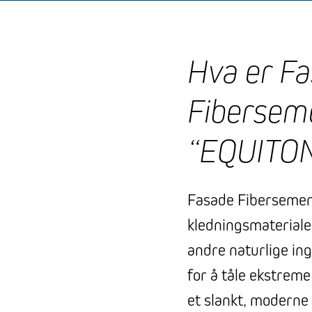
Hva er F
Fibersem
“EQUITO
Fasade Fibersemen
kledningsmaterialer
andre naturlige ing
for å tåle ekstrem
et slankt, modern