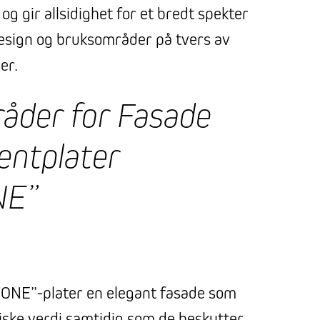
og gir allsidighet for et bredt spekter
design og bruksområder på tvers av
er.
åder for Fasade
entplater
NE”
ITONE”-plater en elegant fasade som
tiske verdi samtidig som de beskytter