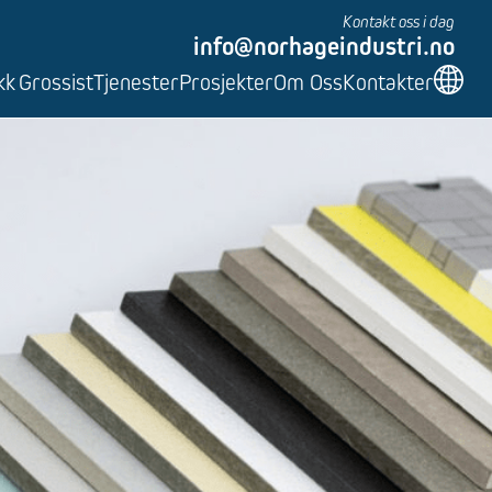
Kontakt oss i dag
info@norhageindustri.no
kk
Grossist
Tjenester
Prosjekter
Om Oss
Kontakter