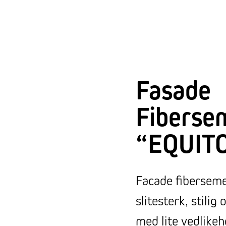
Fasade
Fiberse
“EQUIT
Facade fibersem
slitesterk, stilig
med lite vedlikeh