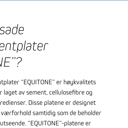
asade
entplater
NE”?
tplater “EQUITONE” er høykvalitets
 laget av sement, cellulosefibre og
redienser. Disse platene er designet
e værforhold samtidig som de beholder
e utseende. “EQUITONE”-platene er