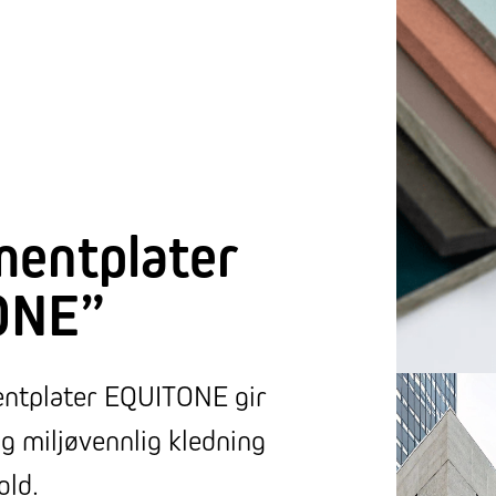
mentplater
ONE”
entplater EQUITONE gir
 og miljøvennlig kledning
old.