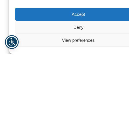
Accept
Deny
View preferences
HPL fasade paneler ABET LAMINATI
Kobberplate F
Trenger du hjelp? Kontakt oss