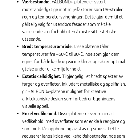
Værbestandig.
«ALBOND»-platene er svært
motstandsdyktige mot miljøfaktorer som UV-stråler,
regn og temperatursvingninger. Dette gjør dem til et
pålitelig valg for utendørs fasader som må tåle
varierende værforhold uten å miste sitt estetiske
utseende.
Bredt temperaturområde.
Disse platene tåler
temperaturer fra –50ºC til 80ºC, noe som gjør dem
egnet for både kalde og varme klima, og sikrer optimal
ytelse under ulike miljøforhold.
Estetisk allsidighet.
Tilgjengelig i et bredt spekter av
farger og overflater, inkludert metalliske og speilfinish,
gir «ALBOND»-platene mulighet for kreative
arkitektoniske design som forbedrer bygningens
visuelle appell.
Enkel vedlikehold.
Disse platene krever minimalt
vedlikehold, med overflater som er enkle å rengjøre og
som motstår opphopning av støv og smuss. Dette
reduserer langsiktige vedlikeholdskostnader, noe som