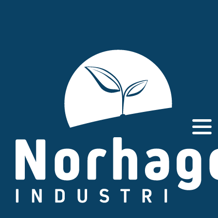
Gå
til
innhold