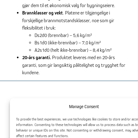
gjør dem til et økonomisk valg for bygningseiere.
Brannklasser og vekt
. Platene er tilgjengelige i
forskjellige brannmotstandsklasser, noe som gir
fleksibilitet i bruk:
Ds2d0 (brennbar) – 5,6 kg/m²
Bs1d0 (ikke-brennbar) – 7,0 kg/m²
A2s1d0 (helt ikke-brennbar) – 8,4 kg/m²
20-års garanti.
Produktet leveres med en 20-års
garanti, som gir langsiktig pålitelighet og trygghet for
kundene.
Du kan også være interessert
Manage Consent
To provide the best experiences, we use technologies like cookies to store and/or acce
information. Consenting to these technologies will allow us to process data such as 
behavior or unique IDs on this site. Not consenting or withdrawing consent, may adv
affect certain features and functions.