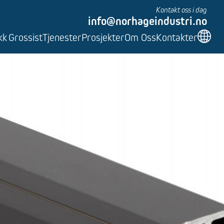
Kontakt oss i dag
info@norhageindustri.no
kk
Grossist
Tjenester
Prosjekter
Om Oss
Kontakter