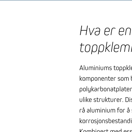
Hva er e
toppklem
Aluminiums toppkle
komponenter som br
polykarbonatplater,
ulike strukturer. Di
rå aluminium for å 
korrosjonsbestandi
Kombinert med esse