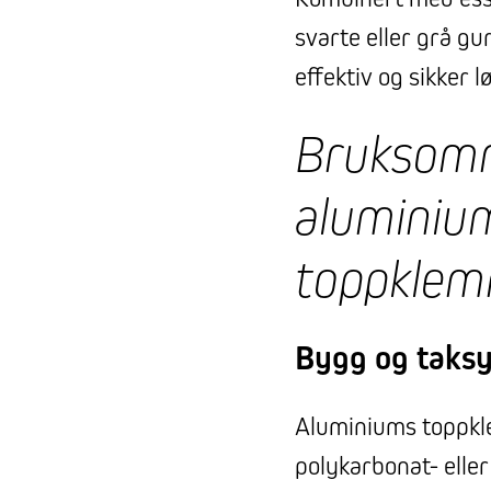
svarte eller grå gu
effektiv og sikker 
Bruksomr
aluminiu
toppklem
Bygg og taks
Aluminiums toppklem
polykarbonat- eller