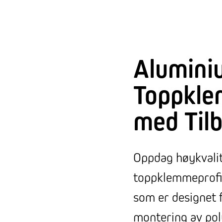
Alumini
Toppkle
med Til
Oppdag høykvali
toppklemmeprofil
som er designet 
montering av pol