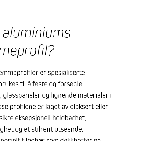
n aluminiums
meprofil?
mmeprofiler er spesialiserte
ukes til å feste og forsegle
 glasspaneler og lignende materialer i
sse profilene er laget av eloksert eller
sikre eksepsjonell holdbarhet,
ghet og et stilrent utseende.
nsielt tilbehør som dekkhetter og