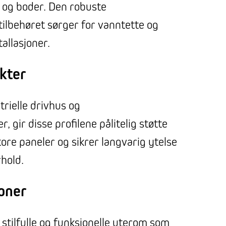
 og boder. Den robuste
tilbehøret sørger for vanntette og
allasjoner.
ekter
trielle drivhus og
, gir disse profilene pålitelig støtte
ore paneler og sikrer langvarig ytelse
rhold.
joner
 stilfulle og funksjonelle uterom som