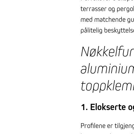
terrasser og pergo
med matchende gum
pålitelig beskytte
Nøkkelfun
aluminiu
toppklem
1. Elokserte o
Profilene er tilgjen