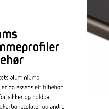
ums
mmeprofiler
behør
tets aluminiums
er og essensielt tilbehør
for sikker og holdbar
ykarbonatplater og andre