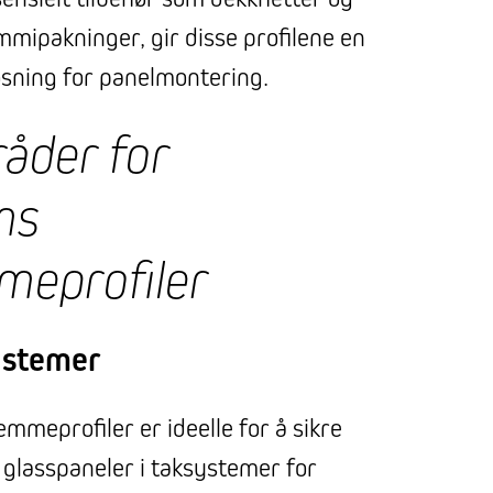
mmipakninger, gir disse profilene en
løsning for panelmontering.
åder for
ms
meprofiler
ystemer
meprofiler er ideelle for å sikre
 glasspaneler i taksystemer for