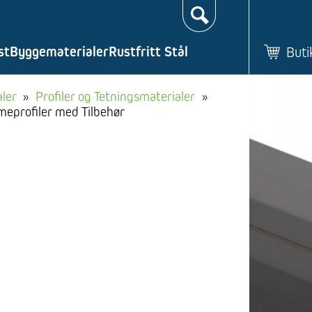
Søk…
st
Byggematerialer
Rustfritt Stål
Buti
ler
»
Profiler og Tetningsmaterialer
»
eprofiler med Tilbehør