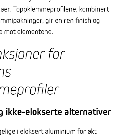
laer. Toppklemmeprofilene, kombinert
mipakninger, gir en ren finish og
lse mot elementene.
ksjoner for
ms
meprofiler
g ikke-elokserte alternativer
gelige i eloksert aluminium for økt