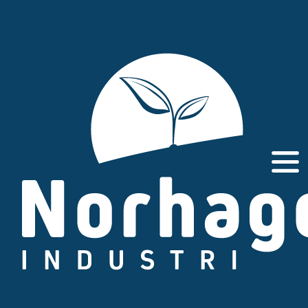
Gå
til
innhold