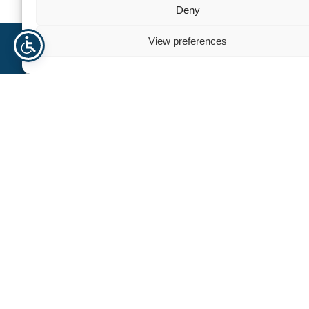
Deny
View preferences
Trenger du hjelp? Kontakt oss
For personlig assistanse eller spørsmål, er vårt dedikerte
team her for å hjelpe deg. Vi er forpliktet til å gi deg
eksepsjonell støtte og veiledning, slik at alle dine behov blir
ivaretatt effektivt og profesjonelt.
+47 940 23 135
info@norhageindustri.no