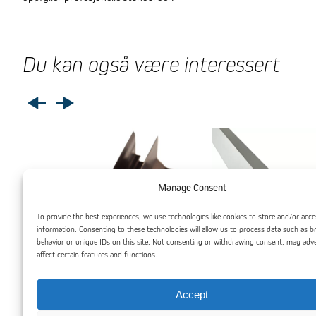
Du kan også være interessert
Manage Consent
To provide the best experiences, we use technologies like cookies to store and/or acce
information. Consenting to these technologies will allow us to process data such as 
behavior or unique IDs on this site. Not consenting or withdrawing consent, may adv
affect certain features and functions.
Accept
Aluminium F Profil
Aluminium L