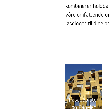
kombinerer holdbarh
våre omfattende und
løsninger til dine b
Fasadeplater
og Paneler