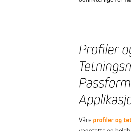
Profiler o
Tetningsm
Passform 
Applikasj
Våre
profiler og t
vanntette og holdb