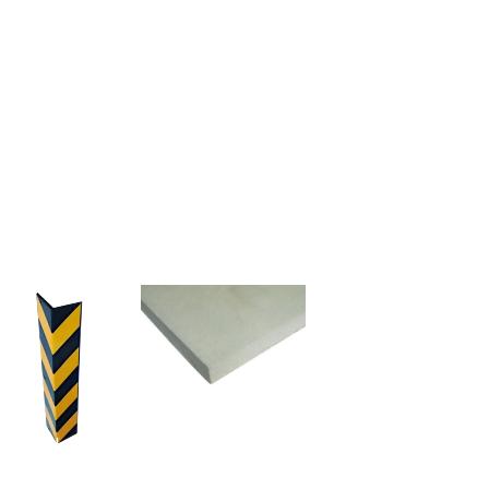
Sikkerhet for
Teknisk
er
arkeringsplasser
Stoffer