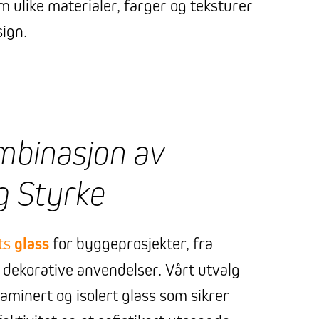
m ulike materialer, farger og teksturer
sign.
mbinasjon av
g Styrke
ts
glass
for byggeprosjekter, fra
il dekorative anvendelser. Vårt utvalg
laminert og isolert glass som sikrer