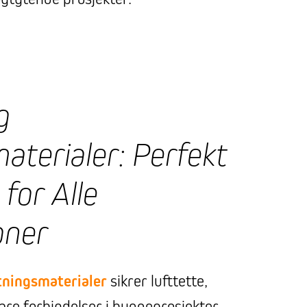
g
aterialer: Perfekt
for Alle
oner
etningsmaterialer
sikrer lufttette,
are forbindelser i byggeprosjekter.