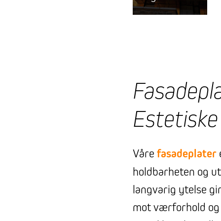
Fasadepla
Estetiske
Våre
fasadeplater
holdbarheten og ut
langvarig ytelse g
mot værforhold og