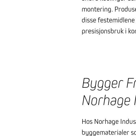
montering. Produse
disse festemidlene 
presisjonsbruk i ko
Bygger F
Norhage I
Hos Norhage Industri
byggematerialer s