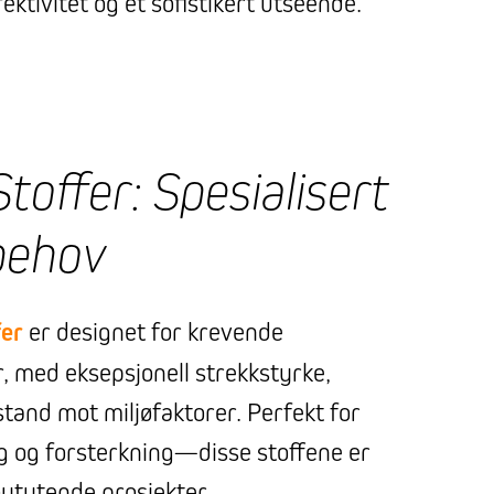
ektivitet og et sofistikert utseende.
toffer: Spesialisert
behov
fer
er designet for krevende
, med eksepsjonell strekkstyrke,
tand mot miljøfaktorer. Perfekt for
ng og forsterkning—disse stoffene er
ytytende prosjekter.