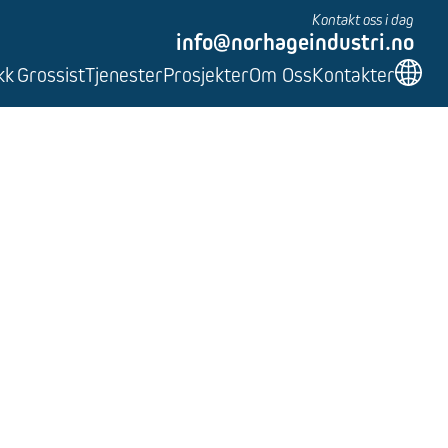
Kontakt oss i dag
info@norhageindustri.no
kk
Grossist
Tjenester
Prosjekter
Om Oss
Kontakter