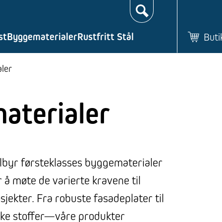
Søk…
st
Byggematerialer
Rustfritt Stål
Buti
ler
aterialer
ilbyr førsteklasses byggematerialer
 å møte de varierte kravene til
ekter. Fra robuste fasadeplater til
iske stoffer—våre produkter