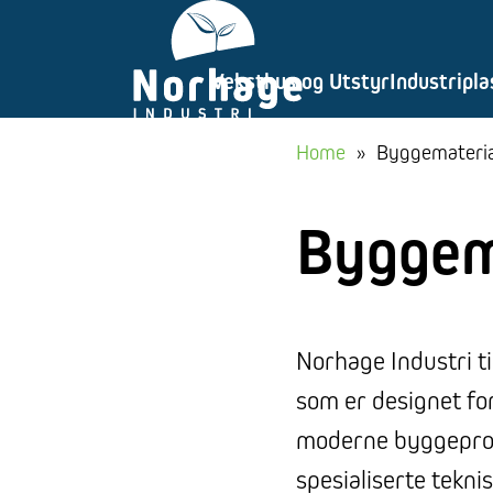
Gå
til
Veksthus og Utstyr
Industripla
innhold
Home
»
Byggemateria
Byggem
Norhage Industri t
som er designet for
moderne byggeprosj
spesialiserte tekn