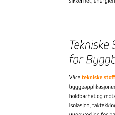
sikkerhet, energieff
Tekniske S
for Bygg
Våre
tekniske stof
byggeapplikasjoner
holdbarhet og mots
isolasjon, taktekki
uunnværlige for hø