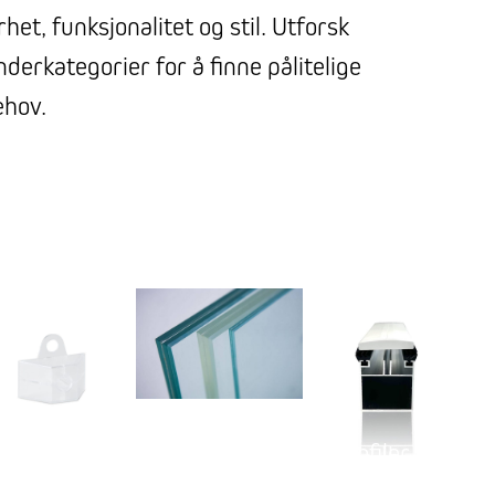
et, funksjonalitet og stil. Utforsk
erkategorier for å finne pålitelige
ehov.
Profiler og
Festemidler
Glass
Tetningsmaterial
p